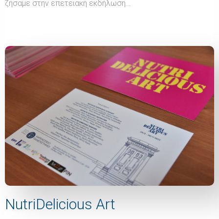
ζήσαμε στην επετειακή εκδήλωση…
NutriDelicious Art