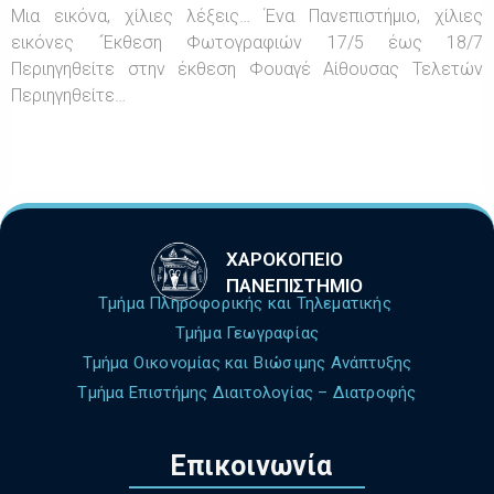
Μια εικόνα, χίλιες λέξεις… Ένα Πανεπιστήμιο, χίλιες
εικόνες ΄Έκθεση Φωτογραφιών 17/5 έως 18/7
Περιηγηθείτε στην έκθεση Φουαγέ Αίθουσας Τελετών
Περιηγηθείτε…
ΧΑΡΟΚΟΠΕΙΟ
ΠΑΝΕΠΙΣΤΗΜΙΟ
Τμήμα Πληροφορικής και Τηλεματικής
Τμήμα Γεωγραφίας
Τμήμα Οικονομίας και Βιώσιμης Ανάπτυξης
Τμήμα Επιστήμης Διαιτολογίας – Διατροφής
Επικοινωνία