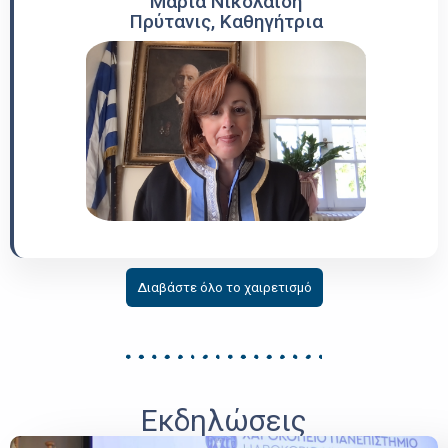
Μαρία Νικολαΐδη​
Πρύτανις, Καθηγήτρια
Διαβάστε όλο το χαιρετισμό
Εκδηλώσεις