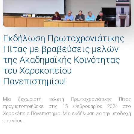
Εκδήλωση Πρωτοχρονιάτικης
Πίτας με βραβεύσεις μελών
της Ακαδημαϊκής Κοινότητας
του Χαροκοπείου
Πανεπιστημίου!
Μία ξεχωριστή τελετή Πρωτοχρονιάτικης Πίτας
πραγματοποιήθηκε στις 15 Φεβρουαρίου 2024 στο
Χαροκόπειο Πανεπιστήμιο. Μία εκδήλωση για την υποδοχή
του νέου…