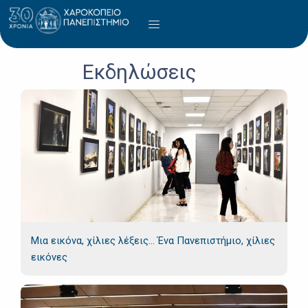
Skip
Menu
to
content
Εκδηλώσεις
Μια εικόνα, χίλιες λέξεις… Ένα Πανεπιστήμιο, χίλιες
εικόνες​