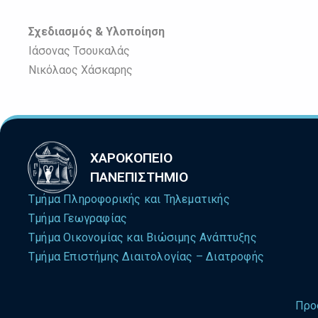
Σχεδιασμός & Υλοποίηση
Ιάσονας Τσουκαλάς
Νικόλαος Χάσκαρης
ΧΑΡΟΚΟΠΕΙΟ
ΠΑΝΕΠΙΣΤΗΜΙΟ
Τμήμα Πληροφορικής και Τηλεματικής
Τμήμα Γεωγραφίας
Τμήμα Οικονομίας και Βιώσιμης Ανάπτυξης
Τμήμα Επιστήμης Διαιτολογίας – Διατροφής
Προ