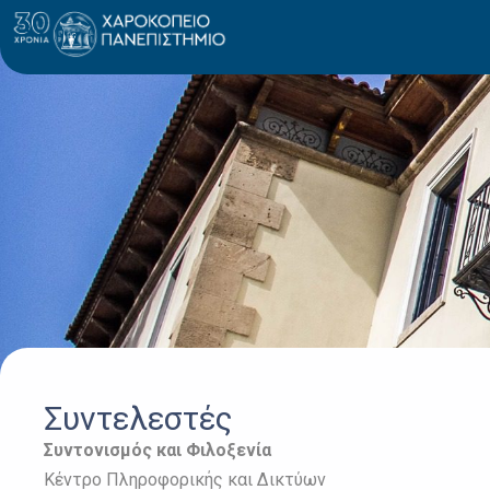
Skip
to
content
Συντελεστές
Συντονισμός και Φιλοξενία
Κέντρο Πληροφορικής και Δικτύων